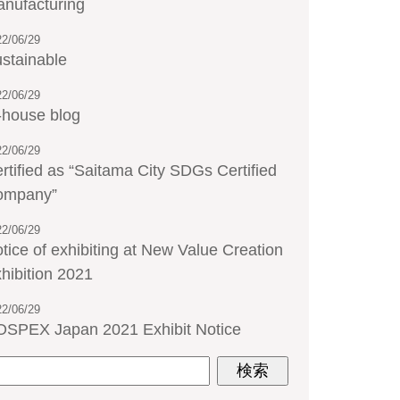
nufacturing
22/06/29
stainable
22/06/29
-house blog
22/06/29
rtified as “Saitama City SDGs Certified
ompany”
22/06/29
tice of exhibiting at New Value Creation
hibition 2021
22/06/29
SPEX Japan 2021 Exhibit Notice