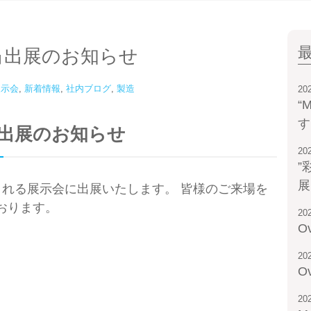
」
出展のお知らせ
展示会
,
新着情報
,
社内ブログ
,
製造
20
“
す
」
出展のお知らせ
20
”
展
に開催される展示会に出展いたします。 皆様のご来場を
おります。
20
Ov
20
Ov
20