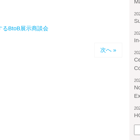
Ma
20
Su
るBtoB展示商談会
20
In
次へ »
20
Ce
C
20
No
Ex
20
HO